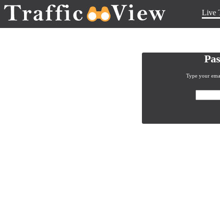
Live 
Pas
Type your emai